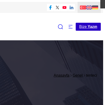
Bize
Yazın
Anasayfa
Genel
tenteci