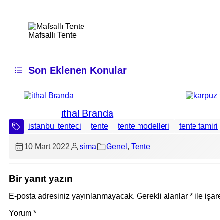
Mafsallı Tente
Son Eklenen Konular
karpuz tente
istanbul tenteci
tente
tente modelleri
tente tamiri
10 Mart 2022
sima
Genel
, 
Tente
Bir yanıt yazın
E-posta adresiniz yayınlanmayacak.
Gerekli alanlar
*
ile işar
Yorum
*