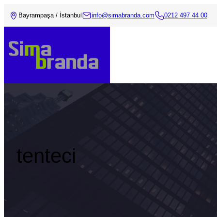
Bayrampaşa / İstanbul
info@simabranda.com
0212 497 44 00
tenteci