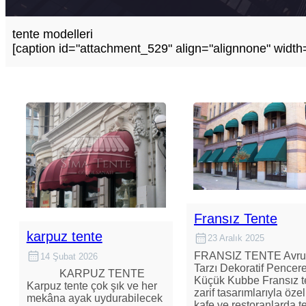
tente modelleri
[caption id="attachment_529" align="alignnone" width=
Fransız Tente
karpuz tente
23 Aralık 2025
FRANSIZ TENTE Avru
14 Şubat 2026
Tarzı Dekoratif Pencer
KARPUZ TENTE
Küçük Kubbe Fransız t
Karpuz tente çok şık ve her
zarif tasarımlarıyla özel
mekâna ayak uydurabilecek
kafe ve restoranlarda t