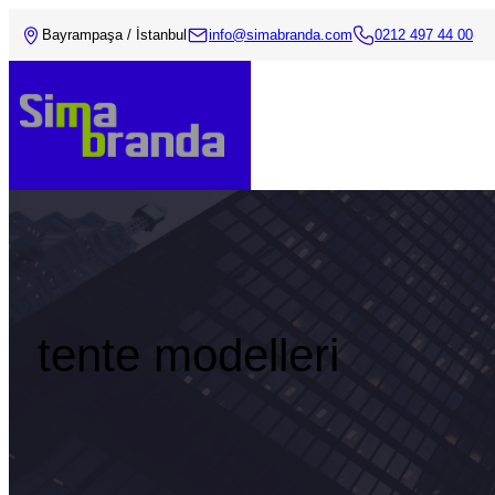
Bayrampaşa / İstanbul
info@simabranda.com
0212 497 44 00
tente modelleri