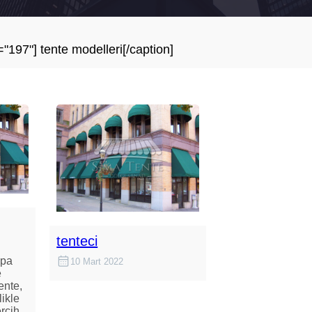
"197"] tente modelleri[/caption]
tenteci
pa
10 Mart 2022
e
ente,
likle
ercih