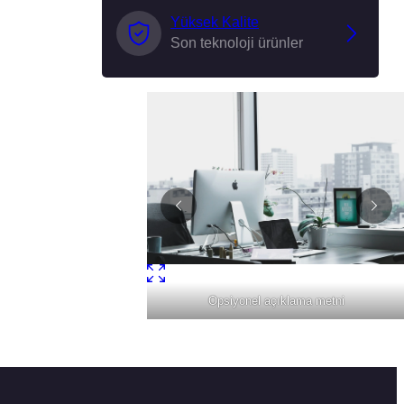
Yüksek Kalite
Son teknoloji ürünler
iyonel açıklama metni