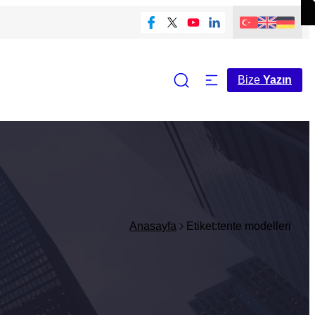
Bize
Yazın
Anasayfa
Etiket:tente modelleri