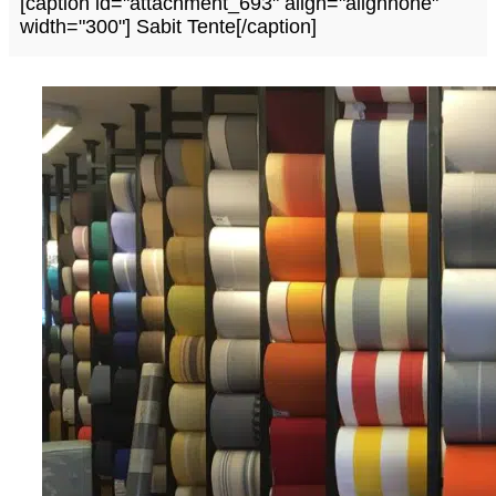
[caption id="attachment_693" align="alignnone"
width="300"] Sabit Tente[/caption]