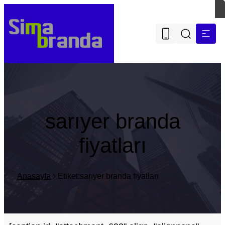
sarıyer branda
fiyatları
Anasayfa
Etiket:sarıyer branda fiyatları