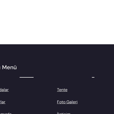
lı Menü
dalar
Tente
lar
Foto Galeri