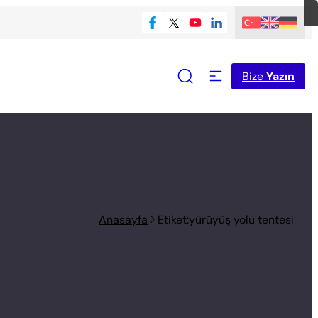
Bize
Yazın
Anasayfa
Etiket:yürüyüş yolu tentesi