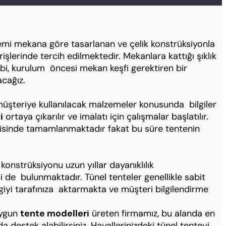
temi mekana göre tasarlanan ve çelik konstrüksiyonla
irişlerinde tercih edilmektedir. Mekanlara kattığı şıklık
bi, kurulum öncesi mekan keşfi gerektiren bir
acağız.
 müşteriye kullanılacak malzemeler konusunda bilgiler
i
ortaya çıkarılır ve imalatı için çalışmalar başlatılır.
erisinde tamamlanmaktadır fakat bu süre tentenin
konstrüksiyonu uzun yıllar dayanıklılık
de bulunmaktadır. Tünel tenteler genellikle sabit
giyi tarafınıza aktarmakta ve müşteri bilgilendirme
uygun
tente modelleri
üreten firmamız, bu alanda en
 destek alabilirsiniz. Hayallerinizdeki tünel tenteyi