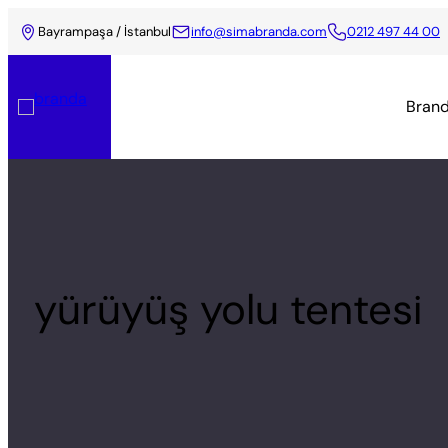
Bayrampaşa / İstanbul
info@simabranda.com
0212 497 44 00
Brand
yürüyüş yolu tentesi