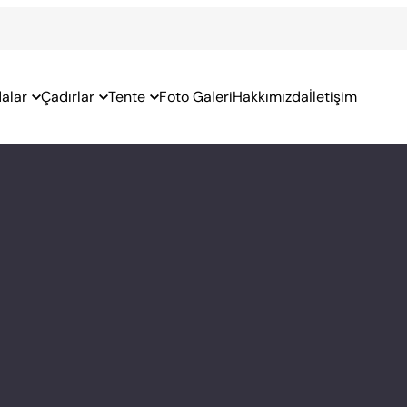
alar
Çadırlar
Tente
Foto Galeri
Hakkımızda
İletişim