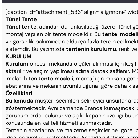
[caption id="attachment_533" align="alignnone" widt
Tünel Tente
Tünel tente
, adından da anlaşılacağı üzere tünel
montaj yapılan bir tente modelidir. Bu
tente model
ve görsellik bakımından oldukça fazla tercih edilme
sistemdir. Bu yazımızda
tentenin kurulumu
, renk v
KURULUM
Kurulum
öncesi, mekanda ölçüler alınması için keşif
aktarılır ve seçim yapılması adına destek sağlanır.
İmalatı biten
tente modeli
, montaj için mekana geti
ebatlarına ve mekanın uyumluluğuna göre daha kısa 
Özellikleri
Bu konuda
müşteri seçimleri belirleyici unsurlar ar
göstermektedir. Aynı zamanda Branda kumaşındaki seç
görünümlerde bulunur ve açılır kapanır özelliği bulu
konusunda en kaliteli hizmeti sunmaktadır.
Tentenin ebatlarına ve malzeme seçimlerine göre be
ideal çözümleri üretmektedir. Aşağıdaki iletişim adr