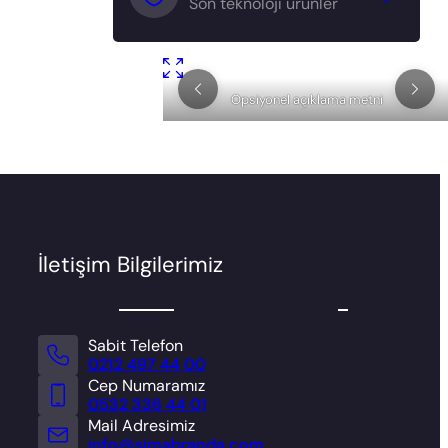
Son teknoloji ürünler
Opsiyonel açıklama metni
İletişim Bilgilerimiz
Sabit Telefon
Sima Branda ( Hikmet Deniz )
0212 497 44 00
Cep Numaramız
0532 336 44 01
Mail Adresimiz
info@simabranda.com