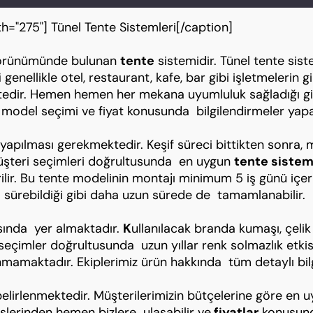
h="275"] Tünel Tente Sistemleri[/caption]
 görünümünde bulunan
tente
sistemidir. Tünel tente sis
i
genellikle otel, restaurant, kafe, bar gibi işletmelerin g
ktedir. Hemen hemen her mekana uyumluluk sağladığı gi
e model seçimi ve fiyat konusunda bilgilendirmeler yap
 yapılması gerekmektedir. Keşif süreci bittikten sonra,
 Müşteri seçimleri doğrultusunda en uygun
tente sistem
rilir. Bu tente modelinin montajı minimum 5 iş günü iç
sürebildiği gibi daha uzun sürede de tamamlanabilir.
asında yer almaktadır.
K
ullanılacak branda kumaşı, çelik 
imler doğrultusunda uzun yıllar renk solmazlık etkisi 
nmamaktadır. Ekiplerimiz ürün hakkında tüm detaylı bil
lirlenmektedir. Müşterilerimizin bütçelerine göre en 
eslerinden hemen bizlere ulaşabilir ve
fiyatlar
konusunda