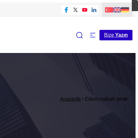
Bize
Yazın
Anasayfa
Etiket:mafsallı tente