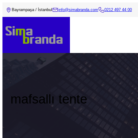
Bayrampaşa / İstanbul
info@simabranda.com
0212 497 44 00
mafsallı tente