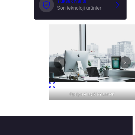
Yüksek Kalite
Son teknoloji ürünler
Opsiyonel açıklama metni